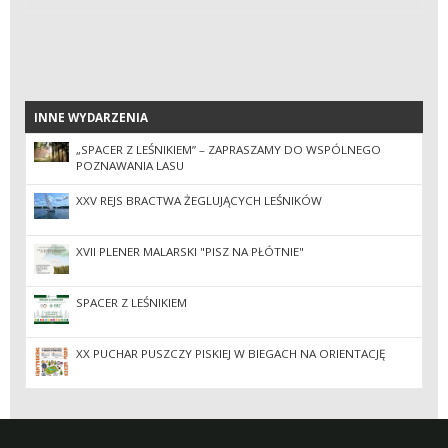
INNE WYDARZENIA
INNE WYDARZENIA
„SPACER Z LEŚNIKIEM” – ZAPRASZAMY DO WSPÓLNEGO
POZNAWANIA LASU
XXV REJS BRACTWA ŻEGLUJĄCYCH LEŚNIKÓW
XVII PLENER MALARSKI "PISZ NA PŁÓTNIE"
SPACER Z LEŚNIKIEM
XX PUCHAR PUSZCZY PISKIEJ W BIEGACH NA ORIENTACJĘ