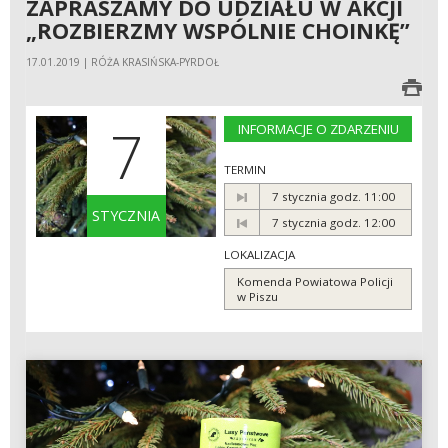
ZAPRASZAMY DO UDZIAŁU W AKCJI
„ROZBIERZMY WSPÓLNIE CHOINKĘ”
17.01.2019 | RÓŻA KRASIŃSKA-PYRDOŁ
7
INFORMACJE O ZDARZENIU
TERMIN
7 stycznia godz. 11:00
STYCZNIA
7 stycznia godz. 12:00
LOKALIZACJA
Komenda Powiatowa Policji
w Piszu