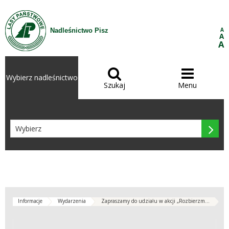
Przejdź do treści
A
Nadleśnictwo Pisz
A
A


Wybierz nadleśnictwo
Szukaj
Menu

Informacje
Wydarzenia
Zapraszamy do udziału w akcji „Rozbierzm...