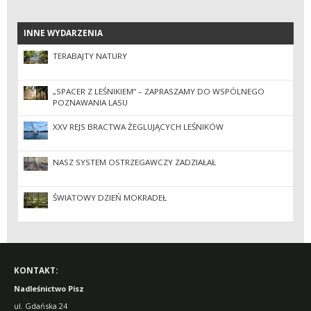
INNE WYDARZENIA
INNE WYDARZENIA
TERABAJTY NATURY
„SPACER Z LEŚNIKIEM” – ZAPRASZAMY DO WSPÓLNEGO
POZNAWANIA LASU
XXV REJS BRACTWA ŻEGLUJĄCYCH LEŚNIKÓW
NASZ SYSTEM OSTRZEGAWCZY ZADZIAŁAŁ
ŚWIATOWY DZIEŃ MOKRADEŁ
KONTAKT:
Nadleśnictwo Pisz
ul. Gdańska 24