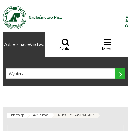
Przejdź do treści
A
Nadleśnictwo Pisz
A
A


Wybierz nadleśnictwo
Szukaj
Menu

Informacje
Aktualności
ARTYKUŁY PRASOWE 2015