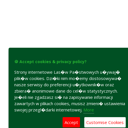
🍪 Accept cookies & privacy policy?
Strony internetowe Las�w Pa�stwowych u�ywaj�
plik�w cookies. Dzi�ki nim mo�emy dostosowywa�
nasze serwisy do preferencji u�ytkownik�w oraz
zbiera� anonimowe dane do cel�w statystycznych.
Je�eli nie zgadzasz si� na zapisywanie informacji
zawartych w plikach cookies, musisz zmieni� ustawienia
swojej przegl�darki internetowej.
More
Accept
Customise Cookies