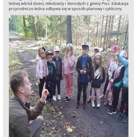
leśnej wśród dzieci, młodzieży i dorosłych z gminy Pisz. Edukacja
przyrodniczo-leśna odbywa się w sposób planowy i cykliczny.