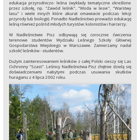
edukacja przyrodniczo- leśna (wykłady tematyczne określone
przez szkołę, np. "Zawód leśnik", "Woda w lesie", "Warstwy
lasu" i wiele innych które akurat omawiacie podczas lekcji
przyrody lub biologii). Ponadto Nadleśnictwo prowadzi edukację
leśną również pośród młodych turystów: kolonistów i harcerzy.
W Nadleśnictwie Pisz odbywają się corocznie ćwiczenia
terenowe studentów Wydziału Leśnego Szkoły Głównej
Gospodarstwa Wiejskiego w Warszawie. Zamierzamy nadal
szkolić leśników - studentów.
Dużym zainteresowaniem leśników z całej Polski cieszy się Las
Ochronny "Szast". Leśnicy Nadleśnictwa Pisz chętnie dzielą się
doświadczeniami nabytymi podczas usuwania skutków
huraganu z 4 lipca 2002 roku.