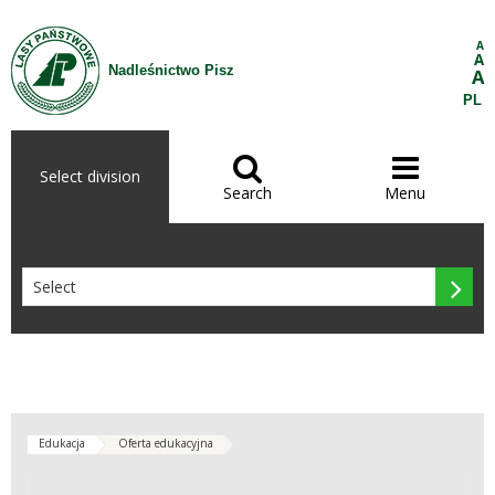
Skip to Content
A
A
Nadleśnictwo Pisz
A
PL


Select division
Search
Menu

Edukacja
Oferta edukacyjna