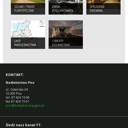
SZLAKI I TRASY
ŻMIJA
SPRZEDAŻ
TURYSTYCZNE
ZYGZAKOWATA,
DREWNA,
NIEBEZPIECZNE
SADZONEK I
SPOTKANIE?
CHOINEK
LASY
OBIEKTY
NADLEŚNICTWA
EDUKACYJNE
KONTAKT:
Nadleśnictwo Pisz
ul. Gdańska 24
12-200 Pisz
tel. 87 424 15 00
fax 87 424 15 01
pisz@bialystok.lasy.gov.pl
Śledź nasz kanał YT: