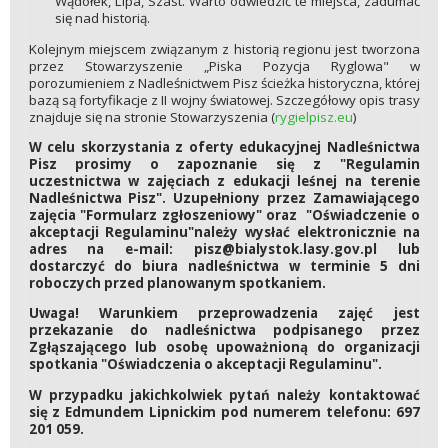
Wądołek, Lipa, Szast. Warto odwiedzić te miejsca, zadumać
się nad historią.
Kolejnym miejscem związanym z historią regionu jest tworzona
przez Stowarzyszenie „Piska Pozycja Ryglowa" w
porozumieniem z Nadleśnictwem Pisz ścieżka historyczna, której
bazą są fortyfikacje z II wojny światowej. Szczegółowy opis trasy
znajduje się na stronie Stowarzyszenia (
rygielpisz.eu
)
W celu skorzystania z oferty edukacyjnej Nadleśnictwa
Pisz prosimy o zapoznanie się z "Regulamin
uczestnictwa w zajęciach z edukacji leśnej na terenie
Nadleśnictwa Pisz". Uzupełniony przez Zamawiającego
zajęcia "Formularz zgłoszeniowy" oraz "Oświadczenie o
akceptacji Regulaminu"należy wysłać elektronicznie na
adres na e-mail: pisz@bialystok.lasy.gov.pl lub
dostarczyć do biura nadleśnictwa w terminie 5 dni
roboczych przed planowanym spotkaniem.
Uwaga! Warunkiem przeprowadzenia zajęć jest
przekazanie do nadleśnictwa podpisanego przez
Zgłąszającego lub osobę upoważnioną do organizacji
spotkania "Oświadczenia o akceptacji Regulaminu".
W przypadku jakichkolwiek pytań należy kontaktować
się z Edmundem Lipnickim pod numerem telefonu:
697
201 059.