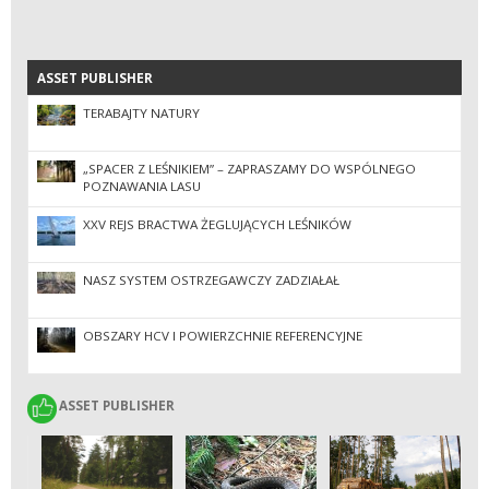
ASSET PUBLISHER
ASSET PUBLISHER
TERABAJTY NATURY
„SPACER Z LEŚNIKIEM” – ZAPRASZAMY DO WSPÓLNEGO
POZNAWANIA LASU
XXV REJS BRACTWA ŻEGLUJĄCYCH LEŚNIKÓW
NASZ SYSTEM OSTRZEGAWCZY ZADZIAŁAŁ
OBSZARY HCV I POWIERZCHNIE REFERENCYJNE
ASSET PUBLISHER
ASSET PUBLISHER